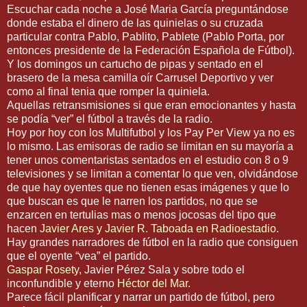
Escuchar cada noche a José Maria García preguntándose
donde estaba el dinero de las quinielas o su cruzada
particular contra Pablo, Pablito, Pablete (Pablo Porta, por
entonces presidente de la Federación Española de Fútbol).
Y los domingos un cartucho de pipas y sentado en el
brasero de la mesa camilla oír Carrusel Deportivo y ver
como al final tenia que romper la quiniela.
Aquellas retransmisiones si que eran emocionantes y hasta
se podía “ver” el fútbol a través de la radio.
Hoy por hoy con los Multifutbol y los Pay Per View ya no es
lo mismo. Las emisoras de radio se limitan en su mayoría a
tener unos comentaristas sentados en el estudio con 8 o 9
televisiones y se limitan a comentar lo que ven, olvidándose
de que hay oyentes que no tienen esas imágenes y que lo
que buscan es que le narren los partidos, no que se
enzarcen en tertulias mas o menos jocosas del tipo que
hacen
Javier Ares y Javier R. Taboada en Radioestadio
.
Hay grandes narradores de fútbol en la radio que consiguen
que el oyente “vea” el partido.
Gaspar Rosety
, Javier Pérez Sala y sobre todo el
inconfundible y eterno
Héctor del Mar
.
Parece fácil planificar y narrar un partido de fútbol, pero