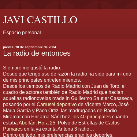
JAVI CASTILLO
Espacio personal
jueves, 30 de septiembre de 2004
La radio de entonces
Siempre me gustó la radio.
Desde que tengo uso de razón la radio ha sido para mi uno
de mis principales entretenimientos.
Desde los tiempos de Radio Madrid con Juan de Toro, el
cuadro de actores también de Radio Madrid que hacían
aquellas radionovelas made in Guillermo Sautier Casaseca,
pasando por el
Carrusel deportivo
de Vicente Marco, José
Maria García y Paco Ortiz, las madrugadas de Radio
Miramar con Encarna Sánchez,
los 40 principales
cuando
estaba
Abellán
,
Hora 25
, Polvo de Estrellas de
Carlos
Pumares
en la ya extinta Antena 3 radio…
Dentro de todo, mis preferencias eran los deportes.