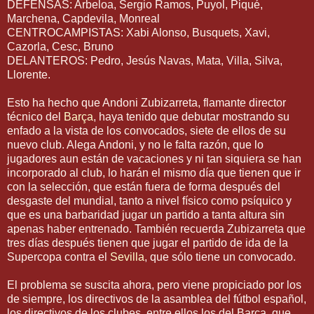
DEFENSAS: Arbeloa, Sergio Ramos, Puyol, Piqué,
Marchena, Capdevila, Monreal
CENTROCAMPISTAS: Xabi Alonso, Busquets, Xavi,
Cazorla, Cesc, Bruno
DELANTEROS: Pedro, Jesús Navas, Mata, Villa, Silva,
Llorente.
Esto ha hecho que Andoni Zubizarreta, flamante director
técnico del
Barça
, haya tenido que debutar mostrando su
enfado a la vista de los convocados, siete de ellos de su
nuevo club. Alega Andoni, y no le falta razón, que lo
jugadores aun están de vacaciones y ni tan siquiera se han
incorporado al club, lo harán el mismo día que tienen que ir
con la selección, que están fuera de forma después del
desgaste del mundial, tanto a nivel físico como psíquico y
que es una barbaridad jugar un partido a tanta altura sin
apenas haber entrenado. También recuerda Zubizarreta que
tres días después tienen que jugar el partido de ida de la
Supercopa contra el
Sevilla
, que sólo tiene un convocado.
El problema se suscita ahora, pero viene propiciado por los
de siempre, los directivos de la asamblea del fútbol español,
los directivos de los clubes, entre ellos los del Barça, que