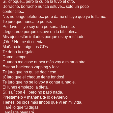
Sí, choqué... pero la culpa la tuvo el otro.
Borracho, borracho nunca estuve... solo un poco
contentillo...
No, no tengo teléfono... pero dame el tuyo que yo te llamo.
Te juro que nunca lo pensé.
Por favor.... yo soy una persona decente.
Llego tarde porque estuve en la biblioteca.
Mis ojos están irritados porque estoy resfriado.
¡Oh...! No me di cuenta.
Mañana te traigo tus CDs.
Te debo tu regalo.
Dame tiempo...
Cuando me case nunca más voy a mirar a otra.
Estaba haciendo zapping y lo vi.
Te juro que no quise decir eso.
¡Claro que el cheque tiene fondos!
Te juro que no se lo voy a contar a nadie.
El lunes empiezo la dieta.
Sí, salí con él, pero no pasó nada.
Préstamelo y mañana te lo devuelvo.
Tienes los ojos más lindos que vi en mi vida.
Haré lo que tú digas.
Jamás te olvidaré.